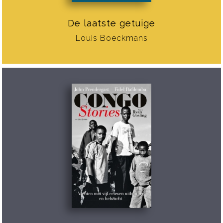
De laatste getuige
Louis Boeckmans