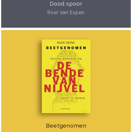
Dood spoor
Roel Van Espen
Beetgenomen