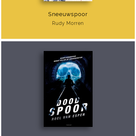
Sneeuwspoor
Rudy Morren