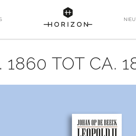
S
NIE
 1860 TOT CA. 