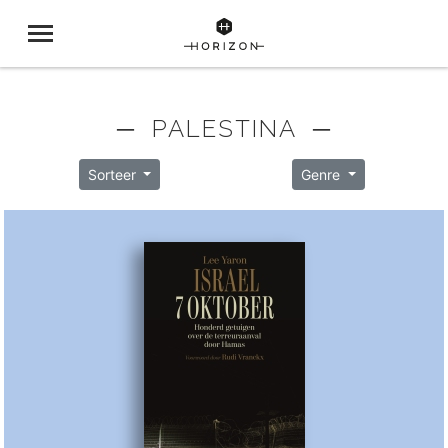
─ PALESTINA ─
Sorteer
Genre