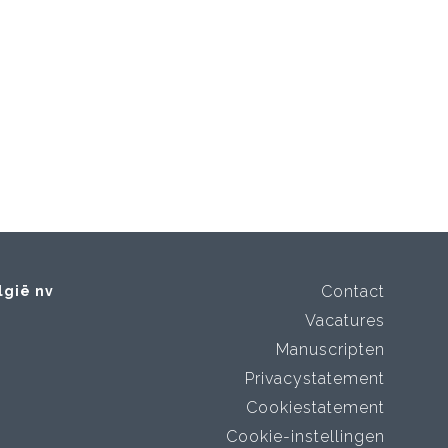
Contact
lgië nv
Vacatures
Manuscripten
Privacystatement
Cookiestatement
Cookie-instellingen