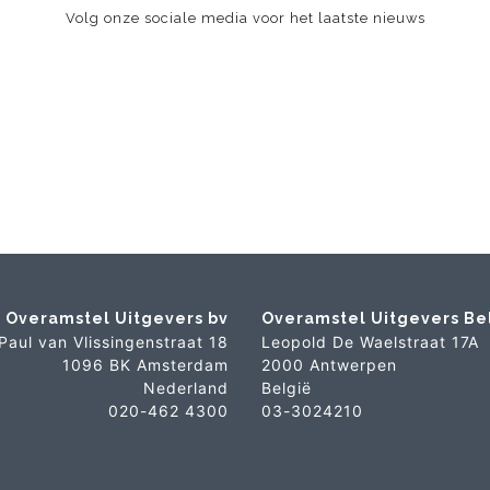
Volg onze sociale media voor het laatste nieuws
Overamstel Uitgevers bv
Overamstel Uitgevers Be
Paul van Vlissingenstraat 18
Leopold De Waelstraat 17A
1096 BK Amsterdam
2000 Antwerpen
Nederland
België
020-462 4300
03-3024210