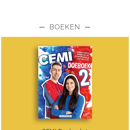
─ BOEKEN ─