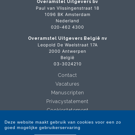
Overamstel Uitgevers bv
Paul van Vlissingenstraat 18
1096 BK Amsterdam
Nederland
020-462 4300
Overamstel Uitgevers België nv
Leopold De Waelstraat 17A
2000 Antwerpen
België
03-3024210
Contact
Vacatures
Manuscripten
Privacystatement
Cookiestatement
Cookie-instellingen
Deze website maakt gebruik van cookies voor een zo
goed mogelijke gebruikerservaring