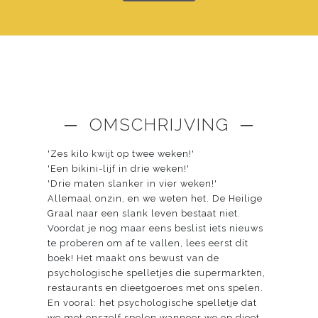
─ OMSCHRIJVING ─
'Zes kilo kwijt op twee weken!'
'Een bikini-lijf in drie weken!'
'Drie maten slanker in vier weken!'
Allemaal onzin, en we weten het. De Heilige
Graal naar een slank leven bestaat niet.
Voordat je nog maar eens beslist iets nieuws
te proberen om af te vallen, lees eerst dit
boek! Het maakt ons bewust van de
psychologische spelletjes die supermarkten,
restaurants en dieetgoeroes met ons spelen.
En vooral: het psychologische spelletje dat
we met onszelf spelen wanneer we op dieet