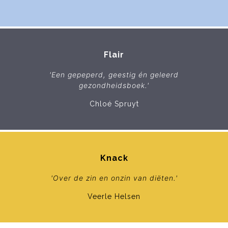
Flair
'Een gepeperd, geestig én geleerd
gezondheidsboek.'
Chloé Spruyt
Knack
'Over de zin en onzin van diëten.'
Veerle Helsen