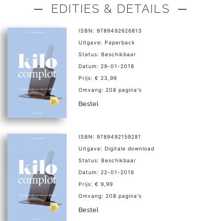
─ EDITIES & DETAILS ─
ISBN: 9789492626813
Uitgave: Paperback
Status: Beschikbaar
Datum: 29-01-2018
Prijs: € 23,99
Omvang: 208 pagina's
Bestel
ISBN: 9789492159281
Uitgave: Digitale download
Status: Beschikbaar
Datum: 22-01-2016
Prijs: € 9,99
Omvang: 208 pagina's
Bestel