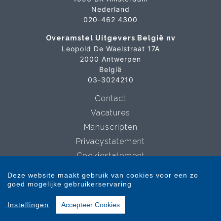
Nederland
020-462 4300
Overamstel Uitgevers België nv
Leopold De Waelstraat 17A
2000 Antwerpen
België
03-3024210
Contact
Vacatures
Manuscripten
Privacystatement
Cookiestatement
Cookie-instellingen
Deze website maakt gebruik van cookies voor een zo
goed mogelijke gebruikerservaring
Copyright © 2007-2026 Overamstel Uitgevers - Alle rechten voorbehouden -
Instellingen
Accepteer Cookies
Ontwerp door
Dog and Pony