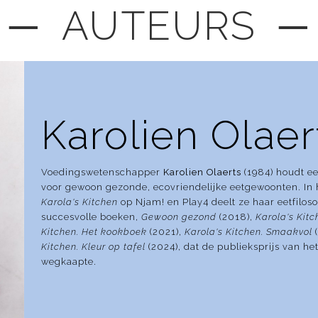
─ AUTEURS ─
Karolien Olaer
Voedingswetenschapper
Karolien Olaerts
(1984) houdt ee
voor gewoon gezonde, ecovriendelijke eetgewoonten. I
Karola's Kitchen
op Njam! en Play4 deelt ze haar eetfilosof
succesvolle boeken,
Gewoon gezond
(2018),
Karola's Kitc
Kitchen. Het kookboek
(2021),
Karola's Kitchen. Smaakvol
(
Kitchen. Kleur op tafel
(2024), dat de publieksprijs van h
wegkaapte.