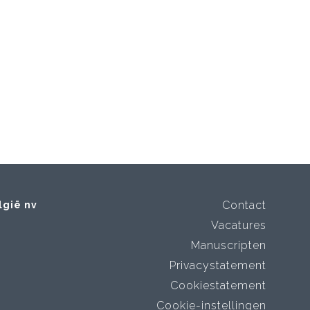
Contact
lgië nv
Vacatures
Manuscripten
Privacystatement
Cookiestatement
Cookie-instellingen