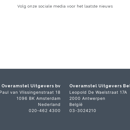
Volg onze sociale media voor het laatste nieuws
Overamstel Uitgevers bv
Overamstel Uitgevers Be
Paul van Vlissingenstraat 18
Leopold De Waelstraat 17A
1096 BK Amsterdam
2000 Antwerpen
Nederland
België
020-462 4300
03-3024210