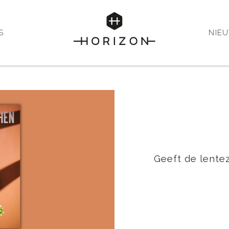
S
NIE
Geeft de lente