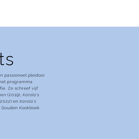
ts
n passioneel pleidooi
n het programma
ie. Ze schreef vijf
hen
(2019),
Karola's
2022) en
Karola's
et Gouden Kookboek