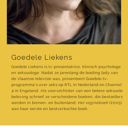
Goedele Liekens
Goedele Liekens is tv-presentatrice, klinisch psychologe
en seksuologe. Nadat ze jarenlang de leading lady van
de Vlaamse televisie was, presenteert Goedele tv-
programma's over seks op RTL in Nederland en Channel
4 in Engeland. Als voorvechtster van een betere seksuele
beleving schreef ze verscheidene boeken, die bestsellers
werden in binnen- en buitenland.
Het vaginaboek
(2005)
was haar eerste en bestverkochte boek.