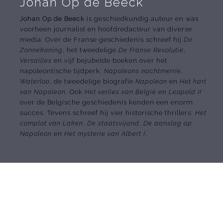
Johan Op de Beeck
Johan Op de Beeck
is geschiedkundig auteur en was
voorheen journalist en hoofdredacteur van diverse
media. Over de Franse geschiedenis schreef hij
De
Zonnekoning
, het tweedelige
De Franse Revolutie
,
Versailles
en vijf bejubelde boeken over het
napoleontische tijdperk:
Napoleons nachtmerrie
,
Waterloo
, de tweedelige biografie
Napoleon
en
Het hart
van Napoleon
. Ook
Het verlies van België
en
Leopold II
over de Belgische geschiedenis kenden een enorm
succes. Tevens schreef hij vier historische thrillers:
Het
complot van Laken
,
De staatsvijand
,
De aanslag op
Napoleon
en
Het mysterie van Albert I
.