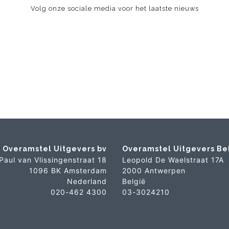
Volg onze sociale media voor het laatste nieuws
Overamstel Uitgevers bv
Overamstel Uitgevers Be
Paul van Vlissingenstraat 18
Leopold De Waelstraat 17A
1096 BK Amsterdam
2000 Antwerpen
Nederland
België
020-462 4300
03-3024210