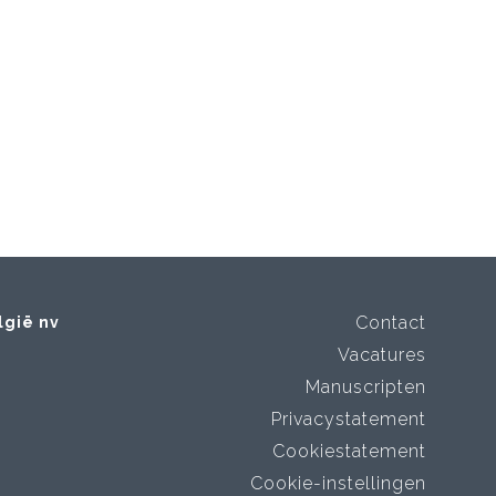
Contact
lgië nv
Vacatures
Manuscripten
Privacystatement
Cookiestatement
Cookie-instellingen