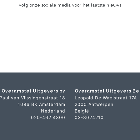
Volg onze sociale media voor het laatste nieuws
Overamstel Uitgevers bv
Overamstel Uitgevers Be
Paul van Vlissingenstraat 18
Leopold De Waelstraat 17A
1096 BK Amsterdam
2000 Antwerpen
Nederland
België
020-462 4300
03-3024210