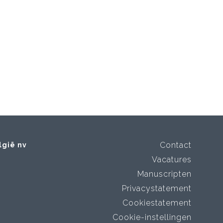
Contact
lgië nv
Vacatures
Manuscripten
Privacystatement
Cookiestatement
Cookie-instellingen