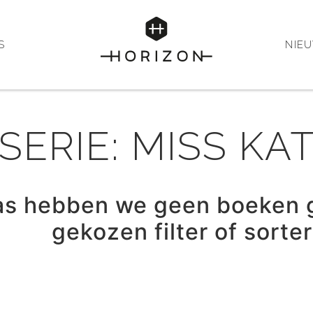
S
NIE
SERIE: MISS KA
as hebben we geen boeken 
gekozen filter of sorte