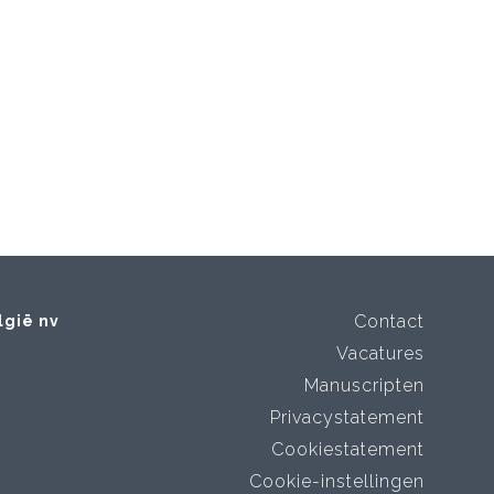
Contact
lgië nv
Vacatures
Manuscripten
Privacystatement
Cookiestatement
Cookie-instellingen