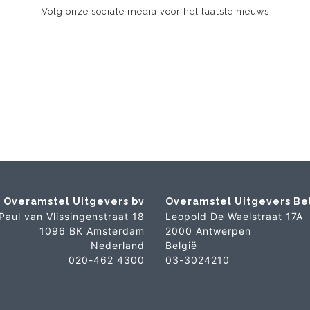
Volg onze sociale media voor het laatste nieuws
Overamstel Uitgevers bv
Overamstel Uitgevers Be
Paul van Vlissingenstraat 18
Leopold De Waelstraat 17A
1096 BK Amsterdam
2000 Antwerpen
Nederland
België
020-462 4300
03-3024210