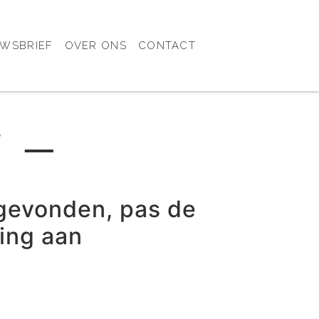
UWSBRIEF
OVER ONS
CONTACT
T ─
gevonden, pas de
ring aan