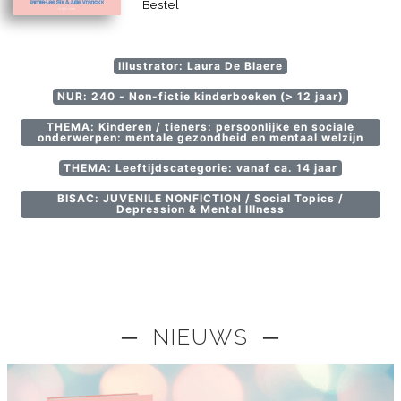
Bestel
Illustrator: Laura De Blaere
NUR: 240 - Non-fictie kinderboeken (> 12 jaar)
THEMA: Kinderen / tieners: persoonlijke en sociale
onderwerpen: mentale gezondheid en mentaal welzijn
THEMA: Leeftijdscategorie: vanaf ca. 14 jaar
BISAC: JUVENILE NONFICTION / Social Topics /
Depression & Mental Illness
─ NIEUWS ─